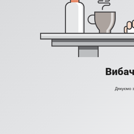
Вибач
Дякуємо з