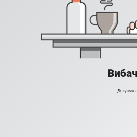
Вибач
Дякуємо з