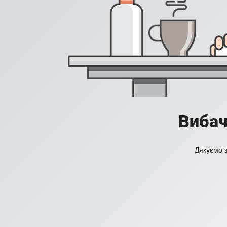
Вибач
Дякуємо з