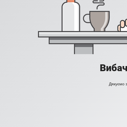
Вибач
Дякуємо з