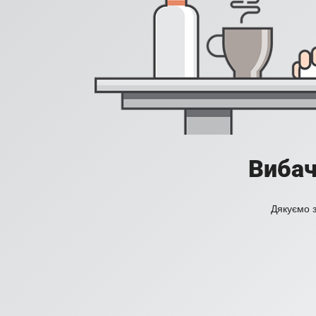
Вибач
Дякуємо з