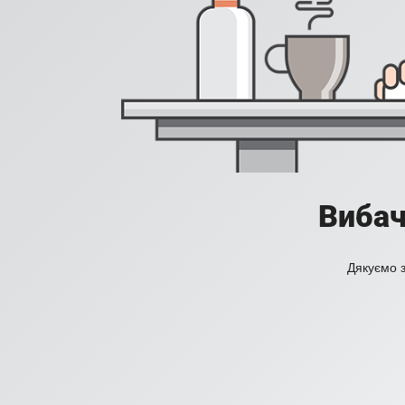
Вибач
Дякуємо з