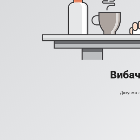
Вибач
Дякуємо з